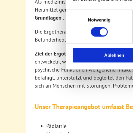
Als medizinische Fachrichtung gehört die 
Heilmittel gemäß § 124 Abs. 1 SGB V. Somi
Einwilligungsauswahl
Grundlagen
.
Notwendig
Die Ergotherapie ist eine handlungsorienti
Befunderhebung und eigenen Behandlung
Ziel der Ergotherapie
ist es, für den Pati
Ablehnen
entwickeln, wiederzuerlangen oder zu erhal
psychische Funktionen weitgehend intakt s
befähigt, unterstützt und begleitet den Pa
sich an Menschen mit Störungen, Probleme
Unser Therapieangebot umfasst B
Pädiatrie